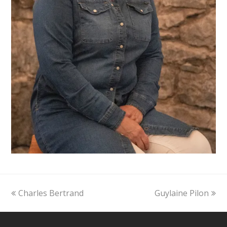
Onglet
next
Charles Bertrand
Guylaine Pilon
précédent:
post: