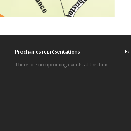
Po
Prochaines représentations
There are no upcoming events at this time.