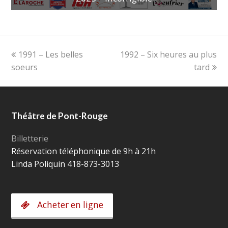
Onglet
next
1991 – Les belles
1992 – Six heures au plus
précédent:
post:
soeurs
tard
Théâtre de Pont-Rouge
Billetterie
Réservation téléphonique de 9h à 21h
Linda Poliquin 418-873-3013
Acheter en ligne