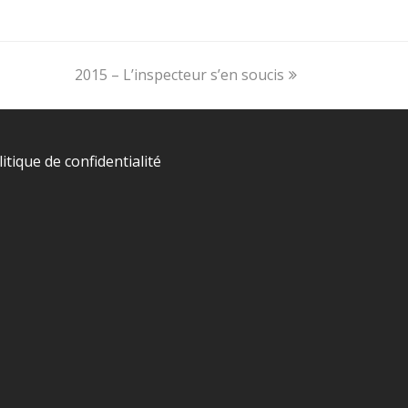
next
2015 – L’inspecteur s’en soucis
post:
litique de confidentialité