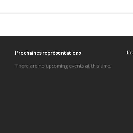
Po
Prochaines représentations
There are no upcoming events at this time.