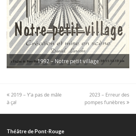
1992 – Notre petit village
Onglet
next
2019 – Y’a pas de mâle
2023 – Erreur des
précédent:
post:
à ça!
pompes funèbres
Théâtre de Pont-Rouge